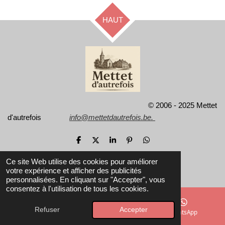
HAUT
© 2006 - 2025 Mettet
d'autrefois
info@mettetdautrefois.be.
P
P
P
É
P
a
a
a
p
a
r
r
r
i
r
Ce site Web utilise des cookies pour améliorer
t
t
t
n
t
votre expérience et afficher des publicités
a
a
a
g
a
personnalisées. En cliquant sur "Accepter", vous
g
g
g
l
g
e
e
e
e
e
consentez à l'utilisation de tous les cookies.
r
r
r
r
r
Refuser
Accepter
E-mail
Carte
WhatsApp