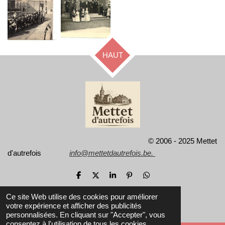
HAUT
© 2006 - 2025 Mettet
d'autrefois
info@mettetdautrefois.be.
P
P
P
É
P
a
a
a
p
a
r
r
r
i
r
Ce site Web utilise des cookies pour améliorer
t
t
t
n
t
votre expérience et afficher des publicités
a
a
a
g
a
personnalisées. En cliquant sur "Accepter", vous
g
g
g
l
g
e
e
e
e
e
consentez à l'utilisation de tous les cookies.