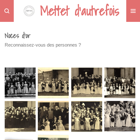
Mettet d'autrefois
Passer
au
contenu
principal
Noces d'or
Reconnaissez-vous des personnes ?