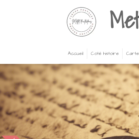
Met
Passer
au
contenu
principal
Accueil
Coté histoire
Carte