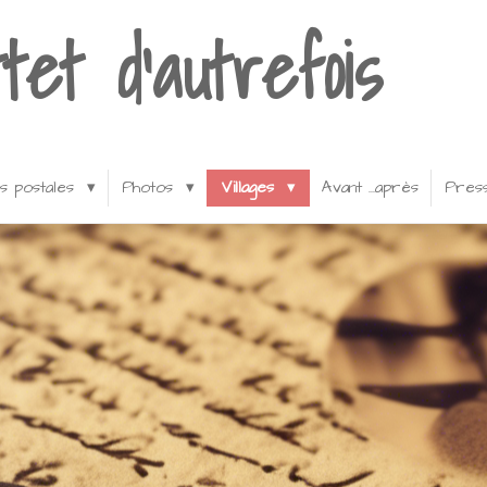
tet d'autrefois
s postales
Photos
Villages
Avant ...après
Pres