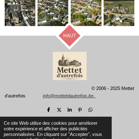
HAUT
© 2006 - 2025 Mettet
d'autrefois
info@mettetdautrefois.be.
P
P
P
É
P
a
a
a
p
a
r
r
r
i
r
Ce site Web utilise des cookies pour améliorer
t
t
t
n
t
votre expérience et afficher des publicités
a
a
a
g
a
personnalisées. En cliquant sur "Accepter", vous
g
g
g
l
g